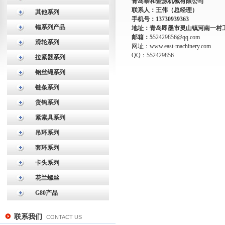
青岛泰和金源机械有限公司
联系人：王伟（总经理）
其他系列
手机号：13730939363
锚系列产品
地址：青岛即墨市灵山镇河南一村
邮箱：5
52429856@qq.com
滑轮系列
网址：
www.east-machinery.com
QQ：552429856
拉紧器系列
钢丝绳系列
链条系列
货钩系列
紧索具系列
吊环系列
套环系列
卡头系列
花兰螺丝
G80产品
联系我们
CONTACT US